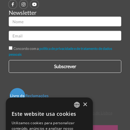
Newsletter
Concordo com a
política de privacidade e de tratamento de dados
pessoais
Subscrever
×
Este website usa cookies
Centro de Arbitragem de Conflitos de Consumo de Lisboa
PORTUGUESE
Utilizamos cookies para personalizar
ENGLISH
conteúdo, anúncios e analisar nosso