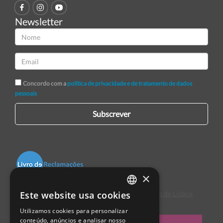
Newsletter
Concordo com a
política de privacidade e de tratamento de dados
pessoais
Subscrever
×
Este website usa cookies
Centro de Arbitragem de Conflitos de Consumo de Lisboa
PORTUGUESE
Utilizamos cookies para personalizar
ENGLISH
conteúdo, anúncios e analisar nosso