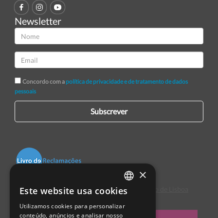
Newsletter
Concordo com a
política de privacidade e de tratamento de dados
pessoais
Subscrever
×
Este website usa cookies
Centro de Arbitragem de Conflitos de Consumo de Lisboa
PORTUGUESE
Utilizamos cookies para personalizar
ENGLISH
conteúdo, anúncios e analisar nosso