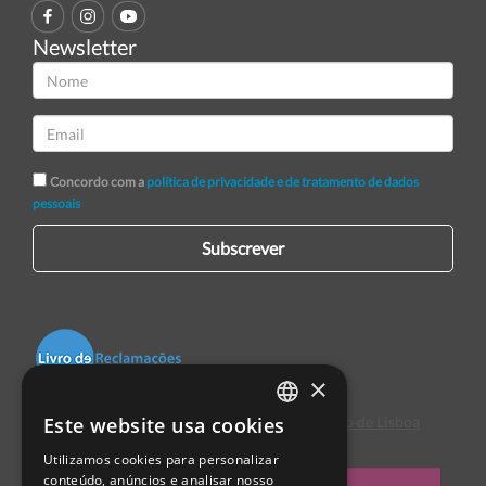
Newsletter
Concordo com a
política de privacidade e de tratamento de dados
pessoais
Subscrever
×
Este website usa cookies
Centro de Arbitragem de Conflitos de Consumo de Lisboa
PORTUGUESE
Utilizamos cookies para personalizar
ENGLISH
conteúdo, anúncios e analisar nosso