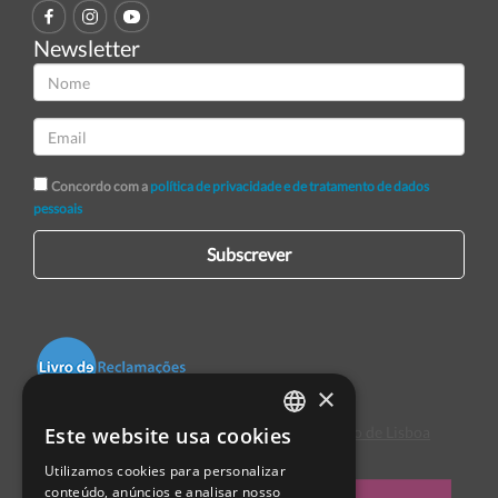
Newsletter
Concordo com a
política de privacidade e de tratamento de dados
pessoais
Subscrever
×
Este website usa cookies
Centro de Arbitragem de Conflitos de Consumo de Lisboa
PORTUGUESE
Utilizamos cookies para personalizar
ENGLISH
conteúdo, anúncios e analisar nosso