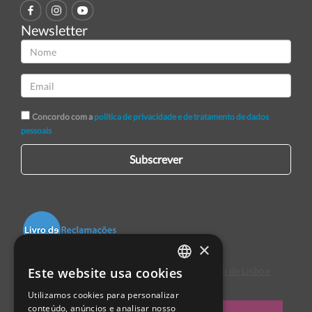
Newsletter
Concordo com a
política de privacidade e de tratamento de dados
pessoais
Subscrever
×
Este website usa cookies
Centro de Arbitragem de Conflitos de Consumo de Lisboa
PORTUGUESE
Utilizamos cookies para personalizar
ENGLISH
conteúdo, anúncios e analisar nosso