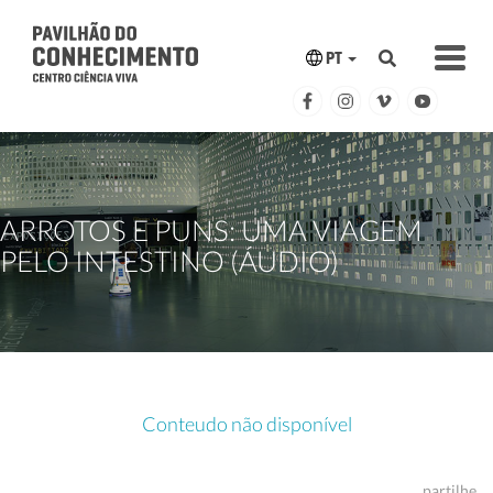
PT
ARROTOS E PUNS: UMA VIAGEM
PELO INTESTINO (ÁUDIO)
Conteudo não disponível
partilhe