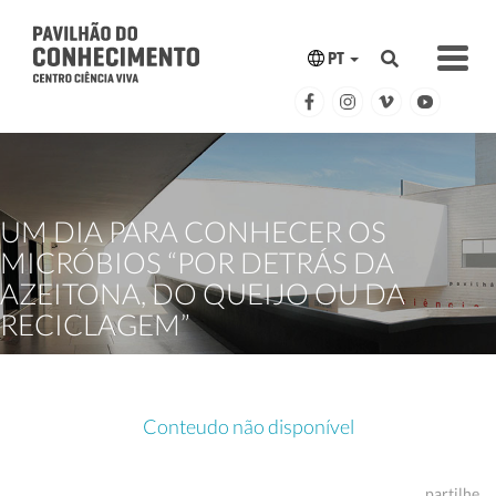
PT
UM DIA PARA CONHECER OS
MICRÓBIOS “POR DETRÁS DA
AZEITONA, DO QUEIJO OU DA
RECICLAGEM”
Conteudo não disponível
partilhe