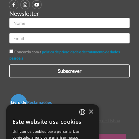
Newsletter
Concordo com a
política de privacidade e de tratamento de dados
pessoais
Subscrever
×
Este website usa cookies
Centro de Arbitragem de Conflitos de Consumo de Lisboa
PORTUGUESE
Utilizamos cookies para personalizar
ENGLISH
conteúdo, anúncios e analisar nosso