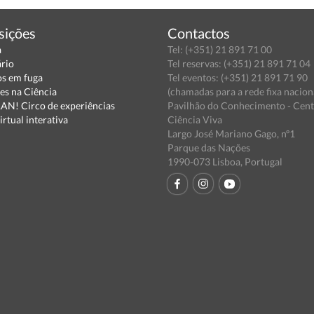
sições
Contactos
a
Tel: (+351) 21 891 71 00
ário
Tel reservas: (+351) 21 891 71 04
s em fuga
Tel eventos: (+351) 21 891 71 90
es na Ciência
(chamadas para a rede fixa nacion
N! Circo de experiências
Pavilhão do Conhecimento - Cen
irtual interativa
Ciência Viva
Largo José Mariano Gago, nº1
Parque das Nações
1990-073 Lisboa, Portugal