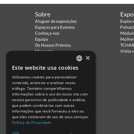
Sobre
Expo
Aluguer de exposições
Explor
Espaços para Eventos
Fishan
Conheça-nos
Módulo
Equipa
Mulher
Os Nossos Prémios
TCHARA
Mecenato
Visita v
×
Parceiros
Política de Privacidade
Este website usa cookies
Termos de Utilização
PORTUGUESE
Escola Ciência Viva
Utilizamos cookies para personalizar
ENGLISH
Contactar
conteúdo, anúncios e analisar nosso
Relatório Anual RCN 2024
tráfego. Também compartilhamos
SPANISH
Relatório Intercalar RCN 2025
informações sobre o uso do nosso site com
nossos parceiros de publicidade e análise,
que podem combiná-las com outras
informações que você forneceu a eles ou
que eles coletaram do uso de seus serviços.
Política de Privacidade