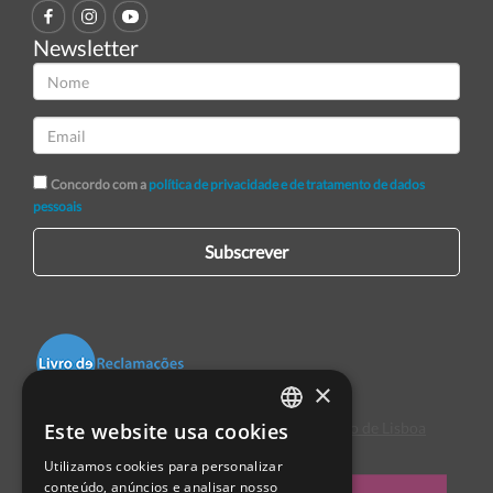
Newsletter
Concordo com a
política de privacidade e de tratamento de dados
pessoais
Subscrever
×
Este website usa cookies
Centro de Arbitragem de Conflitos de Consumo de Lisboa
PORTUGUESE
Utilizamos cookies para personalizar
ENGLISH
conteúdo, anúncios e analisar nosso