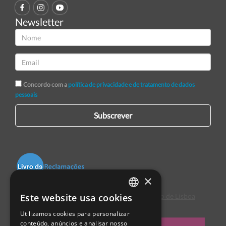
Newsletter
Concordo com a
política de privacidade e de tratamento de dados
pessoais
Subscrever
×
Este website usa cookies
Centro de Arbitragem de Conflitos de Consumo de Lisboa
PORTUGUESE
Utilizamos cookies para personalizar
ENGLISH
conteúdo, anúncios e analisar nosso