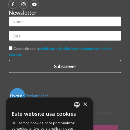
Newsletter
Concordo com a
política de privacidade e de tratamento de dados
pessoais
Subscrever
×
Este website usa cookies
Centro de Arbitragem de Conflitos de Consumo de Lisboa
PORTUGUESE
Utilizamos cookies para personalizar
ENGLISH
conteúdo, anúncios e analisar nosso