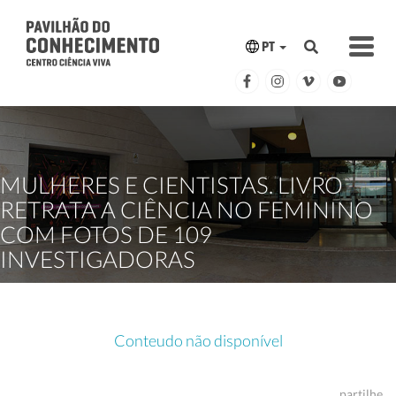
PT
MULHERES E CIENTISTAS. LIVRO
RETRATA A CIÊNCIA NO FEMININO
COM FOTOS DE 109
INVESTIGADORAS
Conteudo não disponível
partilhe