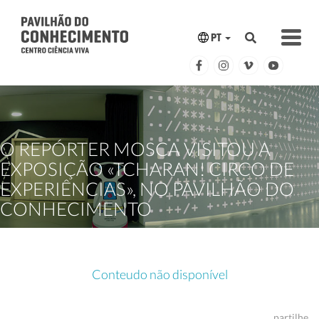
PT
O REPÓRTER MOSCA VISITOU A
EXPOSIÇÃO «TCHARAN! CIRCO DE
EXPERIÊNCIAS», NO PAVILHÃO DO
CONHECIMENTO
Conteudo não disponível
partilhe