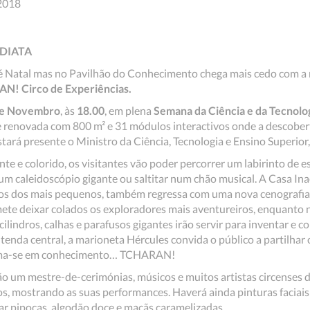
2018
DIATA
 é Natal mas no Pavilhão do Conhecimento chega mais cedo com a
N! Circo de Experiências.
de Novembro
, às
18.00
, em plena
Semana da Ciência e da Tecnolo
 renovada com 800 m² e 31 módulos interactivos onde a descobert
stará presente o Ministro da Ciência, Tecnologia e Ensino Superior
e e colorido, os visitantes vão poder percorrer um labirinto de e
um caleidoscópio gigante ou saltitar num chão musical. A Casa In
os dos mais pequenos, também regressa com uma nova cenografia
ete deixar colados os exploradores mais aventureiros, enquanto 
 cilindros, calhas e parafusos gigantes irão servir para inventar e c
tenda central, a marioneta Hércules convida o público a partilhar 
orma-se em conhecimento… TCHARAN!
o um mestre-de-cerimónias, músicos e muitos artistas circenses 
s, mostrando as suas performances. Haverá ainda pinturas faciais 
tar pipocas, algodão doce e maçãs caramelizadas.