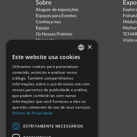
Sobre
Expo
Aluguer de exposições
Explor
Espaços para Eventos
Fishan
Conheça-nos
Módulo
Equipa
Mulher
Os Nossos Prémios
TCHARA
Mecenato
Visita v
×
Parceiros
Política de Privacidade
Este website usa cookies
Termos de Utilização
PORTUGUESE
Escola Ciência Viva
Utilizamos cookies para personalizar
ENGLISH
Contactar
conteúdo, anúncios e analisar nosso
Relatório Anual RCN 2024
tráfego. Também compartilhamos
SPANISH
Relatório Intercalar RCN 2025
informações sobre o uso do nosso site com
nossos parceiros de publicidade e análise,
que podem combiná-las com outras
informações que você forneceu a eles ou
que eles coletaram do uso de seus serviços.
Política de Privacidade
ESTRITAMENTE NECESSÁRIOS