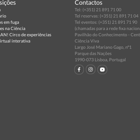
sições
Contactos
a
Tel: (+351) 21 891 71 00
ário
Tel reservas: (+351) 21 891 71 04
s em fuga
Tel eventos: (+351) 21 891 71 90
es na Ciência
(chamadas para a rede fixa nacion
N! Circo de experiências
Pavilhão do Conhecimento - Cen
irtual interativa
Ciência Viva
Largo José Mariano Gago, nº1
Parque das Nações
1990-073 Lisboa, Portugal