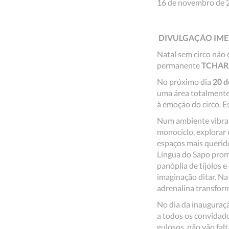
16 de novembro de 
DIVULGAÇÃO IME
Natal sem circo não
permanente
TCHARA
No próximo dia
20 
uma área totalmente
à emoção do circo. E
Num ambiente vibrant
monociclo, explorar 
espaços mais querid
Língua do Sapo prom
panóplia de tijolos e
imaginação ditar. Na 
adrenalina transf
No dia da inauguraçã
a todos os convidado
gulosos, não vão fal