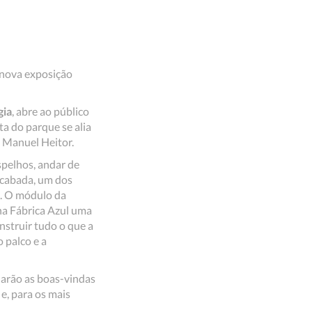
 nova exposição
gia
, abre ao público
a do parque se alia
, Manuel Heitor.
spelhos, andar de
acabada, um dos
. O módulo da
na Fábrica Azul uma
onstruir tudo o que a
o palco e a
darão as boas-vindas
e, para os mais