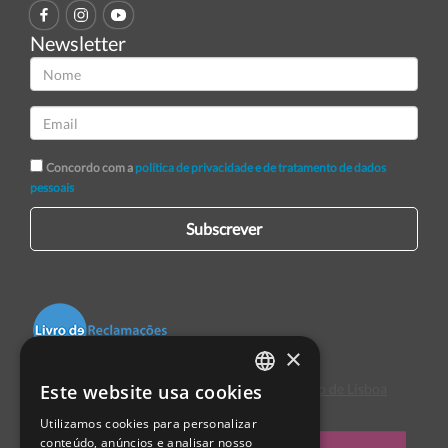
Newsletter
Concordo com a
política de privacidade e de tratamento de dados
pessoais
Subscrever
×
Este website usa cookies
Centro de Arbitragem de Conflitos de Consumo de Lisboa
PORTUGUESE
Utilizamos cookies para personalizar
ENGLISH
conteúdo, anúncios e analisar nosso