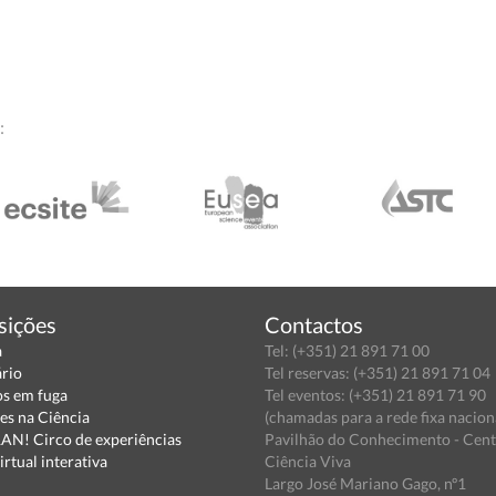
:
sições
Contactos
a
Tel: (+351) 21 891 71 00
ário
Tel reservas: (+351) 21 891 71 04
s em fuga
Tel eventos: (+351) 21 891 71 90
es na Ciência
(chamadas para a rede fixa nacion
N! Circo de experiências
Pavilhão do Conhecimento - Cen
irtual interativa
Ciência Viva
Largo José Mariano Gago, nº1