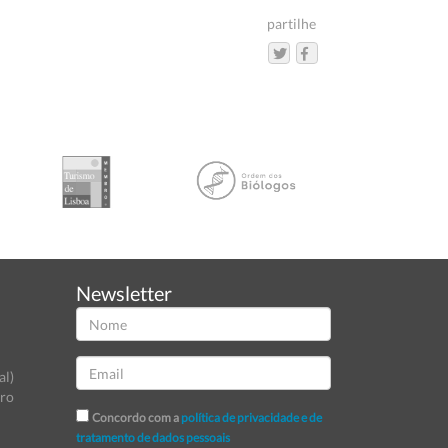
partilhe
Newsletter
al)
tro
Concordo com a
política de privacidade e de
tratamento de dados pessoais