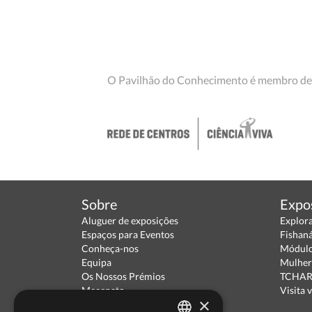
O Pavilhão do Conhecimento é membro de
Sobre
Expo
Aluguer de exposições
Explor
Espaços para Eventos
Fishan
Conheça-nos
Módulo
Equipa
Mulher
Os Nossos Prémios
TCHARA
Mecenato
Visita v
×
Parceiros