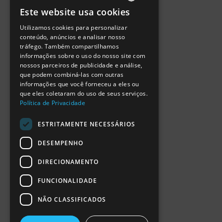
Política de Privacidade
Este website usa cookies
Termos de Utilização
PORTUGUESE
Escola Ciência Viva
Utilizamos cookies para personalizar
ENGLISH
Contactar
conteúdo, anúncios e analisar nosso
Relatório Anual RCN 2024
tráfego. Também compartilhamos
SPANISH
Relatório Intercalar RCN 2025
informações sobre o uso do nosso site com
nossos parceiros de publicidade e análise,
que podem combiná-las com outras
informações que você forneceu a eles ou
que eles coletaram do uso de seus serviços.
Política de Privacidade
ESTRITAMENTE NECESSÁRIOS
DESEMPENHO
DIRECIONAMENTO
FUNCIONALIDADE
NÃO CLASSIFICADOS