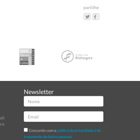
partilhe
Newsletter
al)
tro
Concordo com a
política de privacidade e de
tratamento de dados pessoais