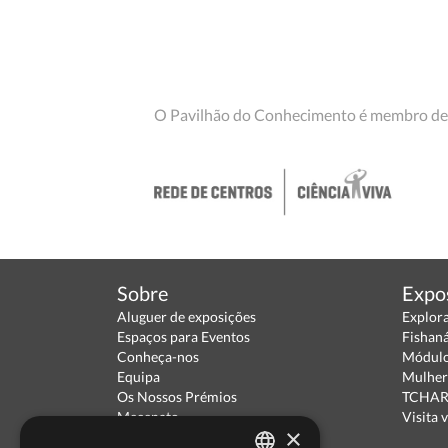
O Pavilhão do Conhecimento é membro de
Sobre
Expo
Aluguer de exposições
Explor
Espaços para Eventos
Fishan
Conheça-nos
Módulo
Equipa
Mulher
Os Nossos Prémios
TCHARA
Mecenato
Visita v
×
Parceiros