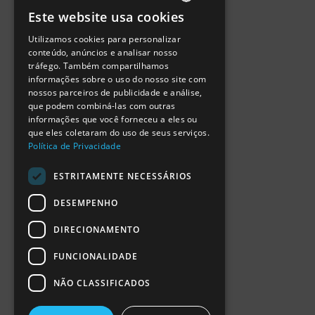
Política de Privacidade
Este website usa cookies
Termos de Utilização
PORTUGUESE
Escola Ciência Viva
Utilizamos cookies para personalizar
ENGLISH
Contactar
conteúdo, anúncios e analisar nosso
Relatório Anual RCN 2024
tráfego. Também compartilhamos
SPANISH
Relatório Intercalar RCN 2025
informações sobre o uso do nosso site com
nossos parceiros de publicidade e análise,
que podem combiná-las com outras
informações que você forneceu a eles ou
que eles coletaram do uso de seus serviços.
Política de Privacidade
ESTRITAMENTE NECESSÁRIOS
DESEMPENHO
DIRECIONAMENTO
FUNCIONALIDADE
NÃO CLASSIFICADOS