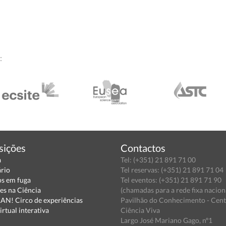
:
sições
Contactos
a
Tel: (+351) 21 891 71 00
ário
Tel reservas: (+351) 21 891 71 04
s em fuga
Tel eventos: (+351) 21 891 71 90
es na Ciência
(chamadas para a rede fixa nacion
N! Circo de experiências
Pavilhão do Conhecimento - Cen
irtual interativa
Ciência Viva
Largo José Mariano Gago, nº1