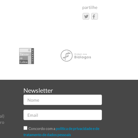
partilhe
Newsletter
al)
tro
Concordo com a
política de privacidade e de
tratamento de dados pessoais