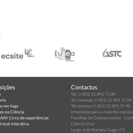
:
sições
Contactos
a
Tel: (+351) 21 891 71 00
ário
Tel reservas: (+351) 21 891 71 04
s em fuga
Tel eventos: (+351) 21 891 71 90
es na Ciência
(chamadas para a rede fixa nacion
N! Circo de experiências
Pavilhão do Conhecimento - Cen
irtual interativa
Ciência Viva
Largo José Mariano Gago, nº1