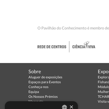
O Pavilhão do Conhecimento é membro de
Sobre
Expo
Aluguer de exposições
Explor
Espaços para Eventos
Fishan
Conheça-nos
Módulo
Equipa
Mulher
Os Nossos Prémios
TCHARA
Mecenato
Visita v
×
Parceiros