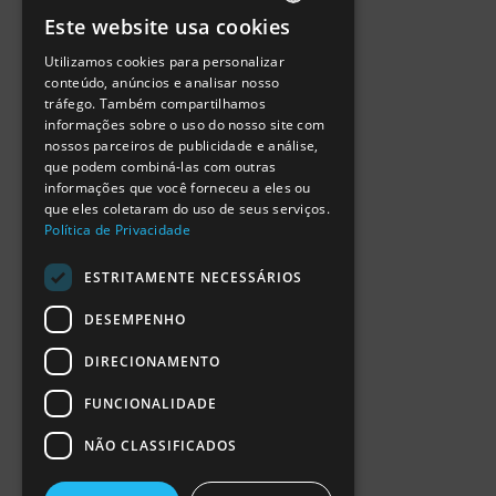
Política de Privacidade
Este website usa cookies
Termos de Utilização
PORTUGUESE
Escola Ciência Viva
Utilizamos cookies para personalizar
ENGLISH
Contactar
conteúdo, anúncios e analisar nosso
Relatório Anual RCN 2024
tráfego. Também compartilhamos
SPANISH
Relatório Intercalar RCN 2025
informações sobre o uso do nosso site com
nossos parceiros de publicidade e análise,
que podem combiná-las com outras
informações que você forneceu a eles ou
que eles coletaram do uso de seus serviços.
Política de Privacidade
ESTRITAMENTE NECESSÁRIOS
DESEMPENHO
DIRECIONAMENTO
FUNCIONALIDADE
NÃO CLASSIFICADOS