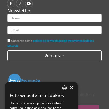
Newsletter
Concordo com a
política de privacidade e de tratamento de dados
pessoais
Subscrever
×
Este website usa cookies
Centro de Arbitragem de Conflitos de Consumo de Lisboa
PORTUGUESE
Utilizamos cookies para personalizar
ENGLISH
conteúdo, anúncios e analisar nosso