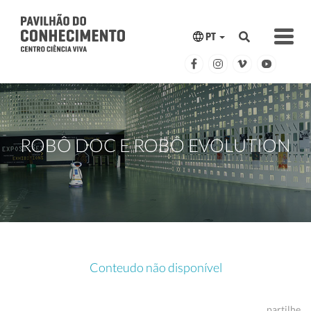
PT
ROBÔ DOC E ROBÔ EVOLUTION
Conteudo não disponível
partilhe