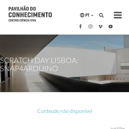
PT
SCRATCH DAY LISBOA:
SNAP4ARDUINO
Conteudo não disponível
partilhe