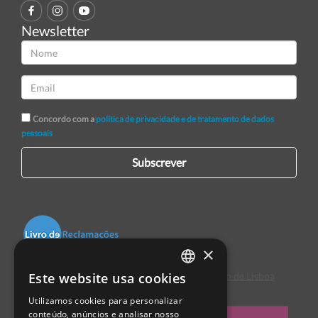
Newsletter
Concordo com a
política de privacidade e de tratamento de dados
pessoais
Subscrever
×
Este website usa cookies
Centro de Arbitragem de Conflitos de Consumo de Lisboa
PORTUGUESE
Utilizamos cookies para personalizar
ENGLISH
conteúdo, anúncios e analisar nosso