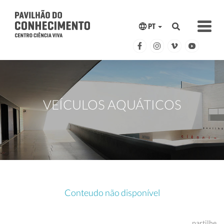
PT
VEÍCULOS AQUÁTICOS
Conteudo não disponível
partilhe