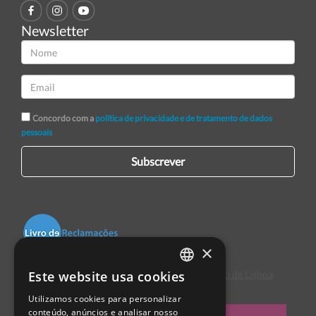
Newsletter
Concordo com a
política de privacidade e de tratamento de dados
pessoais
Subscrever
×
Este website usa cookies
Centro de Arbitragem de Conflitos de Consumo de Lisboa
PORTUGUESE
Utilizamos cookies para personalizar
ENGLISH
conteúdo, anúncios e analisar nosso