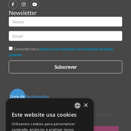
Newsletter
Concordo com a
política de privacidade e de tratamento de dados
pessoais
Subscrever
×
Este website usa cookies
Centro de Arbitragem de Conflitos de Consumo de Lisboa
PORTUGUESE
Utilizamos cookies para personalizar
ENGLISH
conteúdo, anúncios e analisar nosso