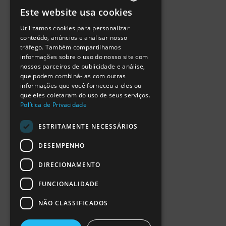
Política de Privacidade
Este website usa cookies
Termos de Utilização
PORTUGUESE
Escola Ciência Viva
Utilizamos cookies para personalizar
ENGLISH
Contactar
conteúdo, anúncios e analisar nosso
Relatório Anual RCN 2024
tráfego. Também compartilhamos
SPANISH
Relatório Intercalar RCN 2025
informações sobre o uso do nosso site com
nossos parceiros de publicidade e análise,
que podem combiná-las com outras
informações que você forneceu a eles ou
que eles coletaram do uso de seus serviços.
Política de Privacidade
ESTRITAMENTE NECESSÁRIOS
DESEMPENHO
DIRECIONAMENTO
FUNCIONALIDADE
NÃO CLASSIFICADOS