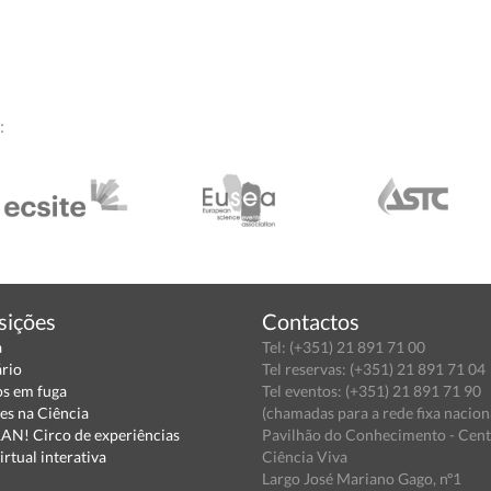
:
sições
Contactos
a
Tel: (+351) 21 891 71 00
ário
Tel reservas: (+351) 21 891 71 04
s em fuga
Tel eventos: (+351) 21 891 71 90
es na Ciência
(chamadas para a rede fixa nacion
N! Circo de experiências
Pavilhão do Conhecimento - Cen
irtual interativa
Ciência Viva
Largo José Mariano Gago, nº1