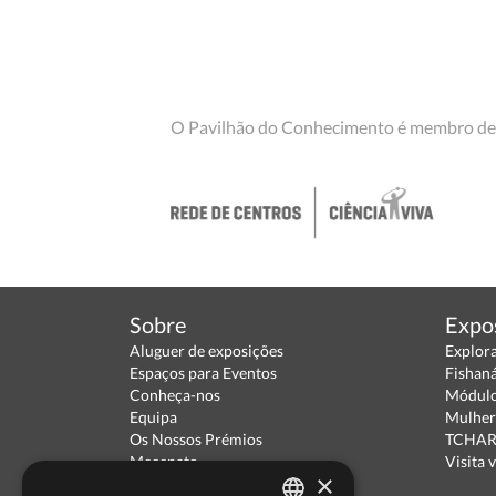
O Pavilhão do Conhecimento é membro de
Sobre
Expo
Aluguer de exposições
Explor
Espaços para Eventos
Fishan
Conheça-nos
Módulo
Equipa
Mulher
Os Nossos Prémios
TCHARA
Mecenato
Visita v
×
Parceiros