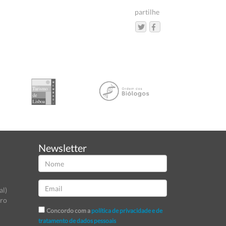
partilhe
Newsletter
al)
tro
Concordo com a
política de privacidade e de
tratamento de dados pessoais