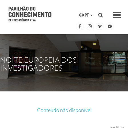
PT
NOITE EUROPEIA DOS
INVESTIGADORES
Conteudo não disponível
partilhe