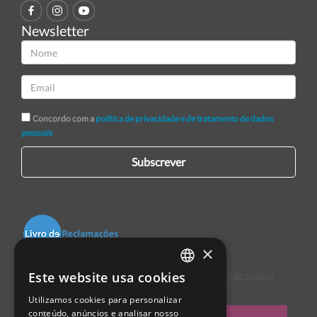
Newsletter
Concordo com a
política de privacidade e de tratamento de dados
pessoais
Subscrever
×
Este website usa cookies
Centro de Arbitragem de Conflitos de Consumo de Lisboa
PORTUGUESE
Utilizamos cookies para personalizar
ENGLISH
conteúdo, anúncios e analisar nosso