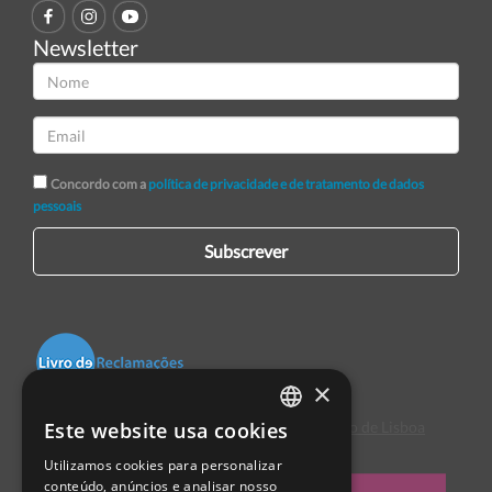
Newsletter
Concordo com a
política de privacidade e de tratamento de dados
pessoais
Subscrever
×
Este website usa cookies
Centro de Arbitragem de Conflitos de Consumo de Lisboa
PORTUGUESE
Utilizamos cookies para personalizar
ENGLISH
conteúdo, anúncios e analisar nosso