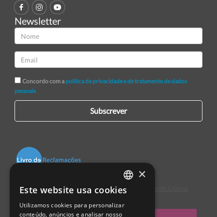
Newsletter
Concordo com a
política de privacidade e de tratamento de dados
pessoais
Subscrever
×
Este website usa cookies
Centro de Arbitragem de Conflitos de Consumo de Lisboa
PORTUGUESE
Utilizamos cookies para personalizar
ENGLISH
conteúdo, anúncios e analisar nosso