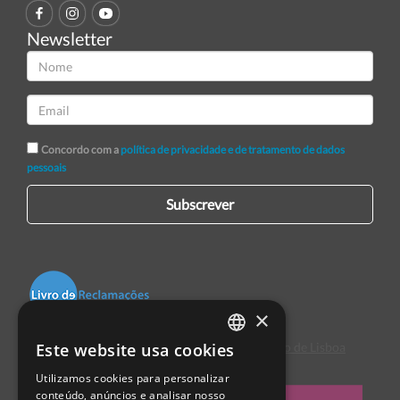
Newsletter
Concordo com a
política de privacidade e de tratamento de dados
pessoais
Subscrever
×
Este website usa cookies
Centro de Arbitragem de Conflitos de Consumo de Lisboa
PORTUGUESE
Utilizamos cookies para personalizar
ENGLISH
conteúdo, anúncios e analisar nosso