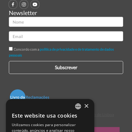
Newsletter
Concordo com a
política de privacidade e de tratamento de dados
pessoais
Subscrever
×
Este website usa cookies
Centro de Arbitragem de Conflitos de Consumo de Lisboa
PORTUGUESE
Utilizamos cookies para personalizar
ENGLISH
conteúdo, anúncios e analisar nosso