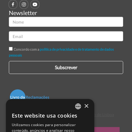
Newsletter
Concordo com a
política de privacidade e de tratamento de dados
pessoais
Subscrever
×
Este website usa cookies
Centro de Arbitragem de Conflitos de Consumo de Lisboa
PORTUGUESE
Utilizamos cookies para personalizar
ENGLISH
conteúdo, anúncios e analisar nosso