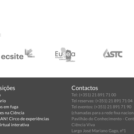
:
sições
Contactos
a
Tel: (+351) 21 891 71 00
ário
Tel reservas: (+351) 21 891 71 04
s em fuga
Tel eventos: (+351) 21 891 71 90
es na Ciência
(chamadas para a rede fixa nacion
N! Circo de experiências
Pavilhão do Conhecimento - Cen
irtual interativa
Ciência Viva
Largo José Mariano Gago, nº1