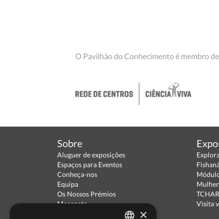
O Pavilhão do Conhecimento é membro de
Sobre
Expo
Aluguer de exposições
Explor
Espaços para Eventos
Fishan
Conheça-nos
Módulo
Equipa
Mulher
Os Nossos Prémios
TCHARA
Mecenato
Visita v
×
Parceiros