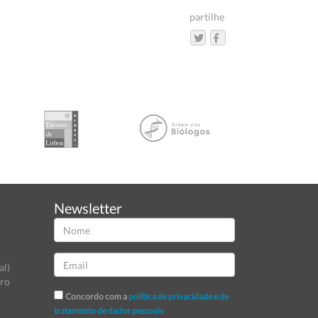
partilhe
Newsletter
al)
tro
Concordo com a
política de privacidade e de
tratamento de dados pessoais