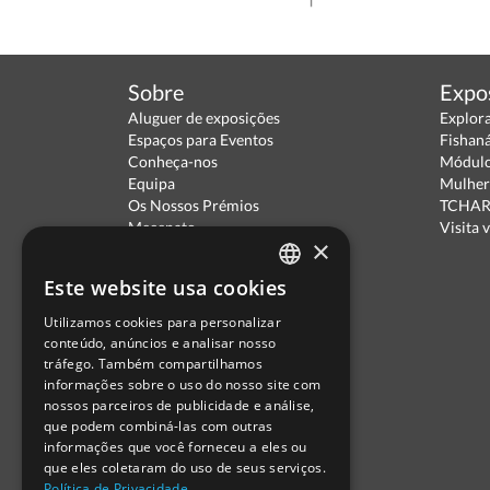
Sobre
Expo
Aluguer de exposições
Explor
Espaços para Eventos
Fishan
Conheça-nos
Módulo
Equipa
Mulher
Os Nossos Prémios
TCHARA
Mecenato
Visita v
×
Parceiros
Política de Privacidade
Este website usa cookies
Termos de Utilização
PORTUGUESE
Escola Ciência Viva
Utilizamos cookies para personalizar
ENGLISH
Contactar
conteúdo, anúncios e analisar nosso
Relatório Anual RCN 2024
tráfego. Também compartilhamos
SPANISH
Relatório Intercalar RCN 2025
informações sobre o uso do nosso site com
nossos parceiros de publicidade e análise,
que podem combiná-las com outras
informações que você forneceu a eles ou
que eles coletaram do uso de seus serviços.
Política de Privacidade