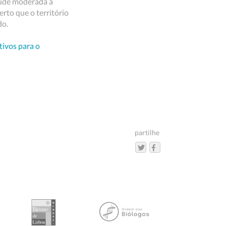
itude moderada a
erto que o território
do.
tivos para o
partilhe