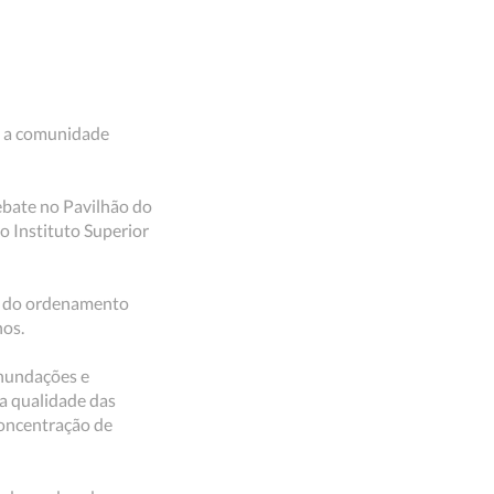
tá a comunidade
ebate no Pavilhão do
o Instituto Superior
de do ordenamento
nos.
 inundações e
a qualidade das
concentração de