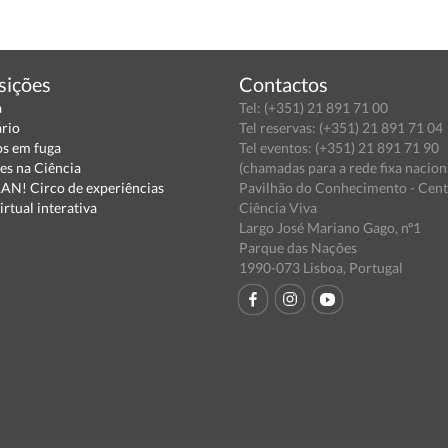
sições
Contactos
a
Tel: (+351) 21 891 71 00
ário
Tel reservas: (+351) 21 891 71 04
s em fuga
Tel eventos: (+351) 21 891 71 90
es na Ciência
(chamadas para a rede fixa nacion
N! Circo de experiências
Pavilhão do Conhecimento - Cen
irtual interativa
Ciência Viva
Largo José Mariano Gago, nº1
Parque das Nações
1990-073 Lisboa, Portugal