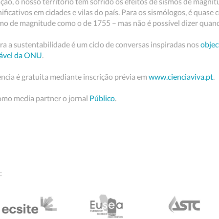
ação, o nosso território tem sofrido os efeitos de sismos de magn
ificativos em cidades e vilas do país. Para os sismólogos, é quase c
smo de magnitude como o de 1755 – mas não é possível dizer quan
ra a sustentabilidade é um ciclo de conversas inspiradas nos
objec
tável da ONU
.
ncia é gratuita mediante inscrição prévia em
www.cienciaviva.pt
.
como media partner o jornal
Público
.
: