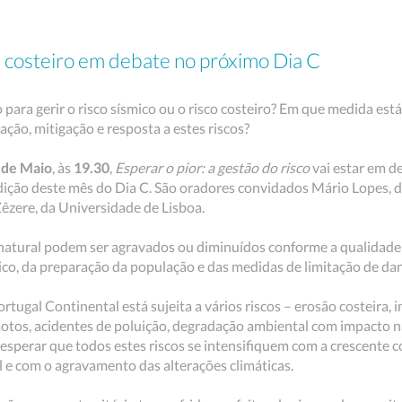
e costeiro em debate no próximo Dia C
to para gerir o risco sísmico ou o risco costeiro? Em que medida es
ação, mitigação e resposta a estes riscos?
 de Maio
, às
19.30
,
Esperar o pior: a gestão do risco
vai estar em d
ição deste mês do Dia C. São oradores convidados Mário Lopes, d
Zêzere, da Universidade de Lisboa.
 natural podem ser agravados ou diminuídos conforme a qualida
stico, da preparação da população e das medidas de limitação de da
ortugal Continental está sujeita a vários riscos – erosão costeira,
tos, acidentes de poluição, degradação ambiental com impacto n
esperar que todos estes riscos se intensifiquem com a crescente 
l e com o agravamento das alterações climáticas.