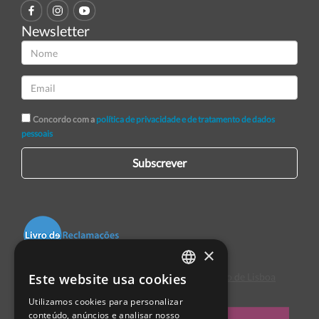
Newsletter
Concordo com a
política de privacidade e de tratamento de dados
pessoais
Subscrever
×
Este website usa cookies
Centro de Arbitragem de Conflitos de Consumo de Lisboa
PORTUGUESE
Utilizamos cookies para personalizar
ENGLISH
conteúdo, anúncios e analisar nosso