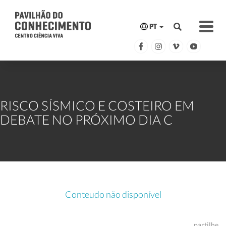
PT
RISCO SÍSMICO E COSTEIRO EM
DEBATE NO PRÓXIMO DIA C
Conteudo não disponível
partilhe