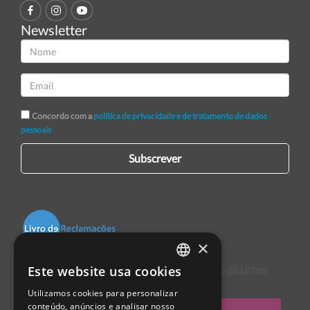
Newsletter
Concordo com a
política de privacidade e de tratamento de dados
pessoais
Subscrever
×
Este website usa cookies
Centro de Arbitragem de Conflitos de Consumo de Lisboa
PORTUGUESE
Utilizamos cookies para personalizar
ENGLISH
conteúdo, anúncios e analisar nosso