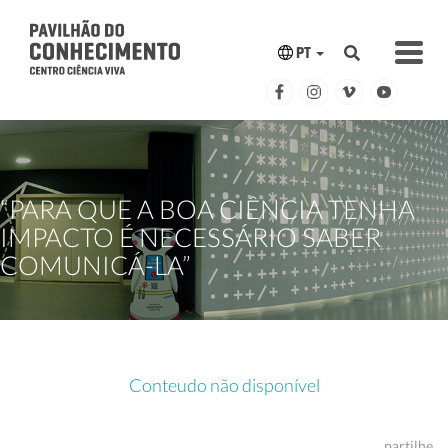
PT
“PARA QUE A BOA CIÊNCIA TENHA
IMPACTO É NECESSÁRIO SABER
COMUNICÁ-LA”
Conteudo não disponível
partilhe