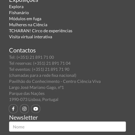
Explora
Fishanário
Módulos em fuga
Mulheres na Ciência
TCHARAN! Circo de experiências
Visita virtual interativa
Contactos
Tel: (+351) 21 891 71 00
Tel reservas: (+351) 21 891 71 04
Tel eventos: (+351) 21 891 71 90
(chamadas para a rede fixa nacional)
Pavilhão do Conhecimento - Centro Ciência Viva
Largo José Mariano Gago, nº1
Parque das Nações
1990-073 Lisboa, Portugal
Newsletter