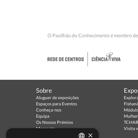
O Pavilhão do Conhecimento é membro de
Sobre
Expo
Aluguer de exposições
Explor
Espaços para Eventos
Fishan
Conheça-nos
Módulo
Equipa
Mulher
Os Nossos Prémios
TCHARA
Mecenato
Visita v
×
Parceiros