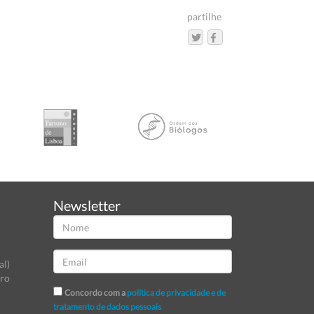
partilhe
Newsletter
al)
tro
Concordo com a
política de privacidade e de
tratamento de dados pessoais