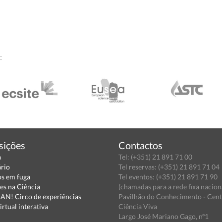
:
sições
Contactos
a
Tel: (+351) 21 891 71 00
ário
Tel reservas: (+351) 21 891 71 04
s em fuga
Tel eventos: (+351) 21 891 71 90
es na Ciência
(chamadas para a rede fixa nacion
N! Circo de experiências
Pavilhão do Conhecimento - Cen
irtual interativa
Ciência Viva
Largo José Mariano Gago, nº1