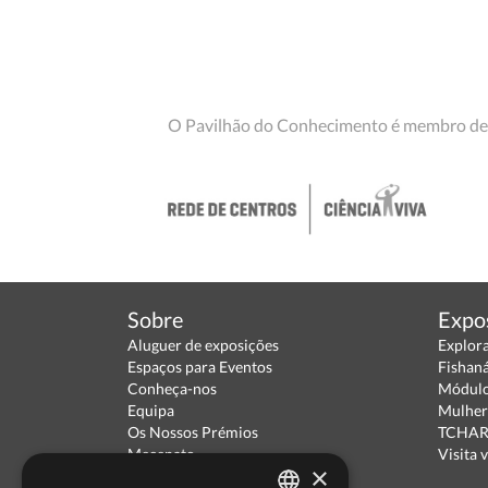
O Pavilhão do Conhecimento é membro de
Sobre
Expo
Aluguer de exposições
Explor
Espaços para Eventos
Fishan
Conheça-nos
Módulo
Equipa
Mulher
Os Nossos Prémios
TCHARA
Mecenato
Visita v
×
Parceiros