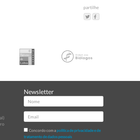
partilhe
Newsletter
al)
tro
Concordo com a
política de privacidade e de
tratamento de dados pessoais