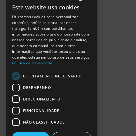
Política de Privacidade
Este website usa cookies
Termos de Utilização
PORTUGUESE
Escola Ciência Viva
Utilizamos cookies para personalizar
ENGLISH
Contactar
conteúdo, anúncios e analisar nosso
Relatório Anual RCN 2024
tráfego. Também compartilhamos
SPANISH
Relatório Intercalar RCN 2025
informações sobre o uso do nosso site com
nossos parceiros de publicidade e análise,
que podem combiná-las com outras
informações que você forneceu a eles ou
que eles coletaram do uso de seus serviços.
Política de Privacidade
ESTRITAMENTE NECESSÁRIOS
DESEMPENHO
DIRECIONAMENTO
FUNCIONALIDADE
NÃO CLASSIFICADOS