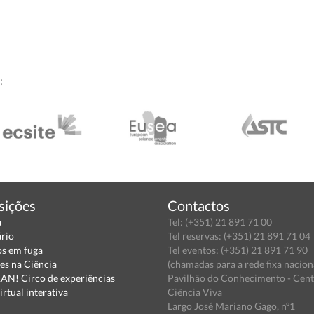
:
sições
Contactos
a
Tel: (+351) 21 891 71 00
ário
Tel reservas: (+351) 21 891 71 04
s em fuga
Tel eventos: (+351) 21 891 71 90
es na Ciência
(chamadas para a rede fixa nacion
N! Circo de experiências
Pavilhão do Conhecimento - Cen
irtual interativa
Ciência Viva
Largo José Mariano Gago, nº1