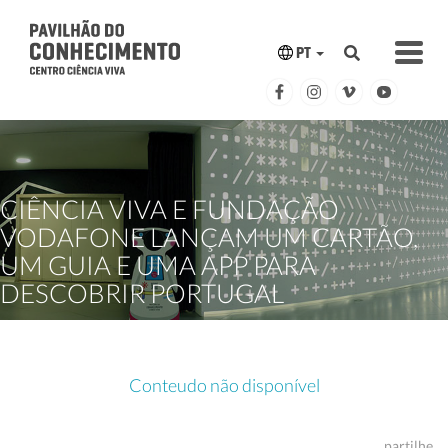
PT
CIÊNCIA VIVA E FUNDAÇÃO
VODAFONE LANÇAM UM CARTÃO,
UM GUIA E UMA APP PARA
DESCOBRIR PORTUGAL
Conteudo não disponível
partilhe