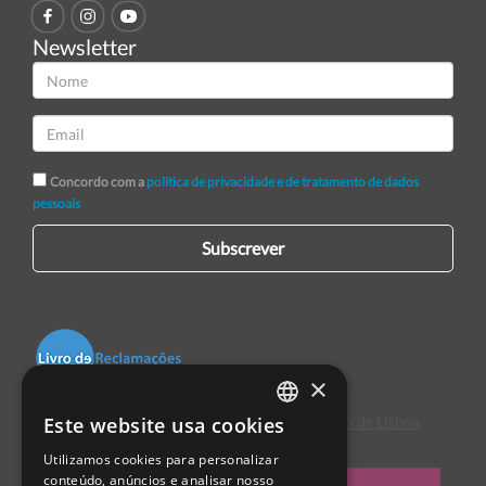
Newsletter
Concordo com a
política de privacidade e de tratamento de dados
pessoais
Subscrever
×
Este website usa cookies
Centro de Arbitragem de Conflitos de Consumo de Lisboa
PORTUGUESE
Utilizamos cookies para personalizar
ENGLISH
conteúdo, anúncios e analisar nosso