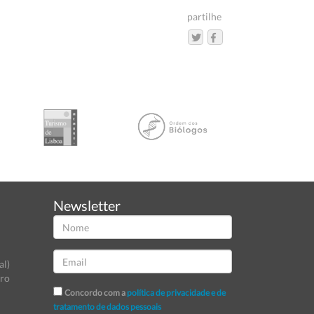
partilhe
Newsletter
al)
tro
Concordo com a
política de privacidade e de
tratamento de dados pessoais