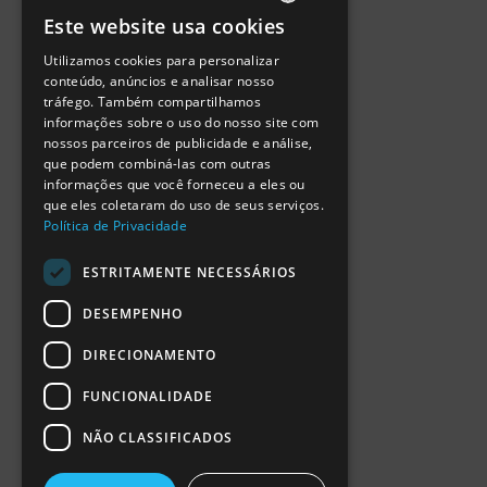
Política de Privacidade
Este website usa cookies
Termos de Utilização
PORTUGUESE
Escola Ciência Viva
Utilizamos cookies para personalizar
ENGLISH
Contactar
conteúdo, anúncios e analisar nosso
Relatório Anual RCN 2024
tráfego. Também compartilhamos
SPANISH
Relatório Intercalar RCN 2025
informações sobre o uso do nosso site com
nossos parceiros de publicidade e análise,
que podem combiná-las com outras
informações que você forneceu a eles ou
que eles coletaram do uso de seus serviços.
Política de Privacidade
ESTRITAMENTE NECESSÁRIOS
DESEMPENHO
DIRECIONAMENTO
FUNCIONALIDADE
NÃO CLASSIFICADOS