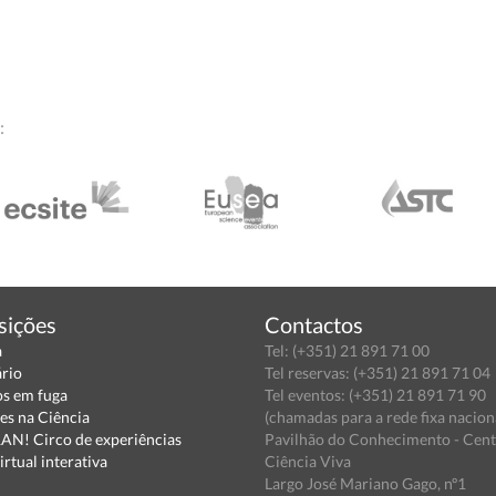
:
sições
Contactos
a
Tel: (+351) 21 891 71 00
ário
Tel reservas: (+351) 21 891 71 04
s em fuga
Tel eventos: (+351) 21 891 71 90
es na Ciência
(chamadas para a rede fixa nacion
N! Circo de experiências
Pavilhão do Conhecimento - Cen
irtual interativa
Ciência Viva
Largo José Mariano Gago, nº1