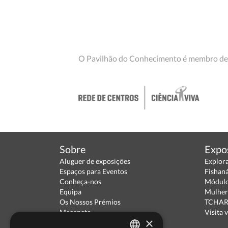
O Pavilhão do Conhecimento é membro de
Sobre
Expo
Aluguer de exposições
Explor
Espaços para Eventos
Fishan
Conheça-nos
Módulo
Equipa
Mulher
Os Nossos Prémios
TCHARA
Mecenato
Visita v
×
Parceiros