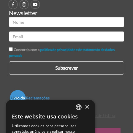
Newsletter
Concordo com a
política de privacidade e de tratamento de dados
pessoais
Subscrever
×
Este website usa cookies
Centro de Arbitragem de Conflitos de Consumo de Lisboa
PORTUGUESE
Utilizamos cookies para personalizar
ENGLISH
conteúdo, anúncios e analisar nosso