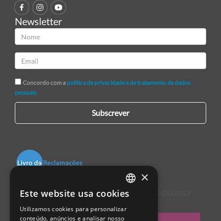
Newsletter
Concordo com a
política de privacidade e de tratamento de dados
pessoais
Subscrever
×
Este website usa cookies
Centro de Arbitragem de Conflitos de Consumo de Lisboa
PORTUGUESE
Utilizamos cookies para personalizar
ENGLISH
conteúdo, anúncios e analisar nosso