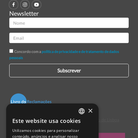
Newsletter
Concordo com a
política de privacidade e de tratamento de dados
pessoais
Subscrever
×
Este website usa cookies
Centro de Arbitragem de Conflitos de Consumo de Lisboa
PORTUGUESE
Utilizamos cookies para personalizar
ENGLISH
conteúdo, anúncios e analisar nosso