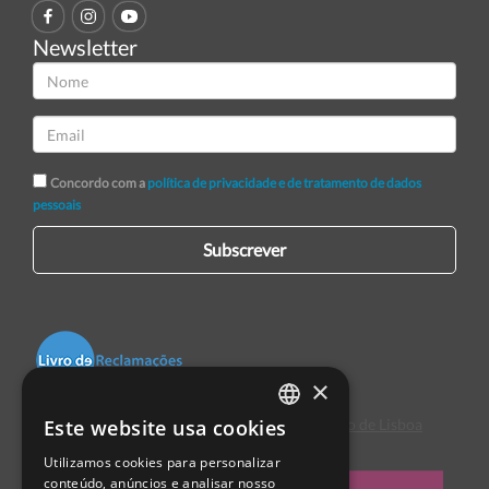
Newsletter
Concordo com a
política de privacidade e de tratamento de dados
pessoais
Subscrever
×
Este website usa cookies
Centro de Arbitragem de Conflitos de Consumo de Lisboa
PORTUGUESE
Utilizamos cookies para personalizar
ENGLISH
conteúdo, anúncios e analisar nosso