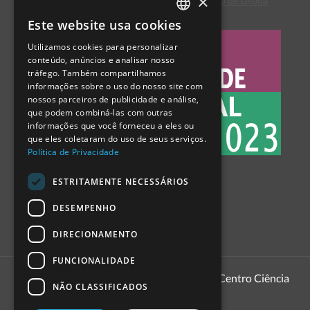
×
Centro de Arbitragem de Conflitos de Consumo de Lisboa
Este website usa cookies
PORTUGUESE
Utilizamos cookies para personalizar
ENGLISH
conteúdo, anúncios e analisar nosso
tráfego. Também compartilhamos
SPANISH
informações sobre o uso do nosso site com
nossos parceiros de publicidade e análise,
que podem combiná-las com outras
informações que você forneceu a eles ou
que eles coletaram do uso de seus serviços.
Política de Privacidade
ESTRITAMENTE NECESSÁRIOS
DESEMPENHO
DIRECIONAMENTO
FUNCIONALIDADE
1999 - 2026
Pavilhão do Conhecimento | Centro Ciência
NÃO CLASSIFICADOS
Viva