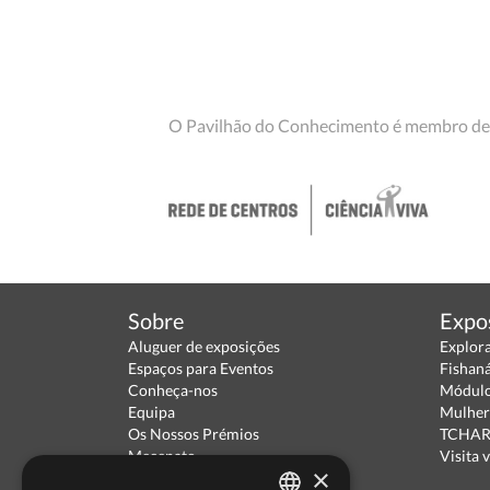
O Pavilhão do Conhecimento é membro de
Sobre
Expo
Aluguer de exposições
Explor
Espaços para Eventos
Fishan
Conheça-nos
Módulo
Equipa
Mulher
Os Nossos Prémios
TCHARA
Mecenato
Visita v
×
Parceiros