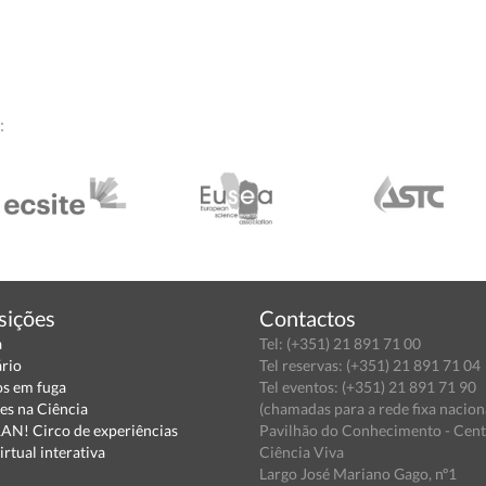
:
sições
Contactos
a
Tel: (+351) 21 891 71 00
ário
Tel reservas: (+351) 21 891 71 04
s em fuga
Tel eventos: (+351) 21 891 71 90
es na Ciência
(chamadas para a rede fixa nacion
N! Circo de experiências
Pavilhão do Conhecimento - Cen
irtual interativa
Ciência Viva
Largo José Mariano Gago, nº1