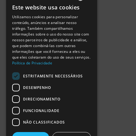
Política de Privacidade
Este website usa cookies
Termos de Utilização
PORTUGUESE
Escola Ciência Viva
Utilizamos cookies para personalizar
ENGLISH
Contactar
conteúdo, anúncios e analisar nosso
Relatório Anual RCN 2024
tráfego. Também compartilhamos
SPANISH
Relatório Intercalar RCN 2025
informações sobre o uso do nosso site com
nossos parceiros de publicidade e análise,
que podem combiná-las com outras
informações que você forneceu a eles ou
que eles coletaram do uso de seus serviços.
Política de Privacidade
ESTRITAMENTE NECESSÁRIOS
DESEMPENHO
DIRECIONAMENTO
FUNCIONALIDADE
NÃO CLASSIFICADOS