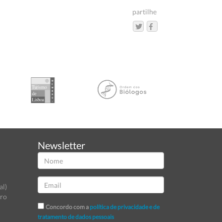
partilhe
Newsletter
al)
tro
Concordo com a
política de privacidade e de
tratamento de dados pessoais