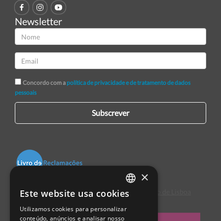
Newsletter
Concordo com a
política de privacidade e de tratamento de dados
pessoais
Subscrever
×
Este website usa cookies
Centro de Arbitragem de Conflitos de Consumo de Lisboa
PORTUGUESE
Utilizamos cookies para personalizar
ENGLISH
conteúdo, anúncios e analisar nosso