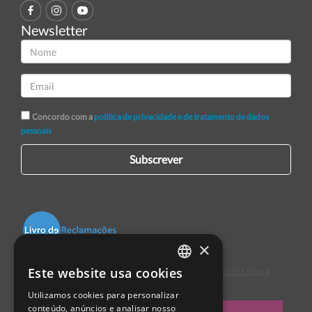
Newsletter
Concordo com a
política de privacidade e de tratamento de dados
pessoais
Subscrever
×
Este website usa cookies
Centro de Arbitragem de Conflitos de Consumo de Lisboa
PORTUGUESE
Utilizamos cookies para personalizar
ENGLISH
conteúdo, anúncios e analisar nosso