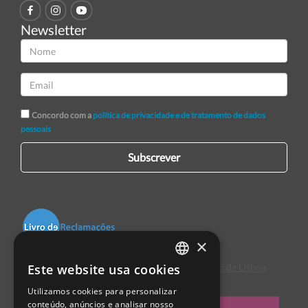
Newsletter
Concordo com a
política de privacidade e de tratamento de dados
pessoais
Subscrever
×
Este website usa cookies
Centro de Arbitragem de Conflitos de Consumo de Lisboa
PORTUGUESE
Utilizamos cookies para personalizar
ENGLISH
conteúdo, anúncios e analisar nosso