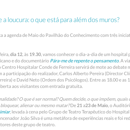
 a loucura: o que está para além dos muros?
a a agenda de Maio do Pavilhão do Conhecimento com três iniciati
feira,
dia 12
, às
19.30
, vamos conhecer o dia-a-dia de um hospital 
elicano e do documentário
Pára-me de repente o pensamento
. A v
do Centro Hospitalar Conde de Ferreira servirá de mote ao debate
 a participação do realizador, Carlos Alberto Pereira (Director Cl
reira) e David Neto (Ordem dos Psicólogos). Entre as 18.00 e as 1
erta aos visitantes com entrada gratuita.
lidade? O que é ser normal? Quem decide, o que impõem, quais 
bloquear, alienar ou mesmo matar?
De
21
a
23 de Maio
, o Auditó
imiar
, levada à cena pelo Grupo de Teatro Terapêutico do Hospital
ncenador João Silva é uma metáfora de experiências reais e foi red
tores deste grupo de teatro.