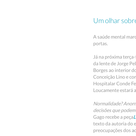
Um olhar sobre
A saúde mental marc
portas.
Já na próxima terça-
da lente de Jorge P
Borges ao interior 
Conceição Lino e com
Hospitalar Conde Fer
Loucamente estará ab
Normalidade? Anorma
decisões que podem 
Gago recebe a peça
L
texto da autoria do e
preocupações dos ac