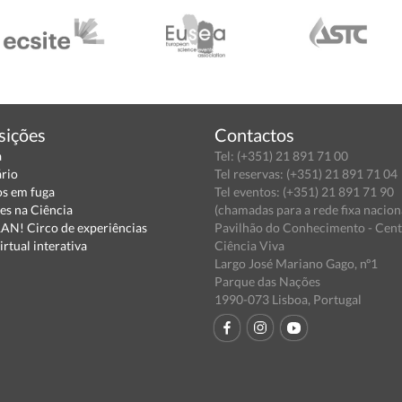
sições
Contactos
a
Tel: (+351) 21 891 71 00
ário
Tel reservas: (+351) 21 891 71 04
s em fuga
Tel eventos: (+351) 21 891 71 90
es na Ciência
(chamadas para a rede fixa nacion
N! Circo de experiências
Pavilhão do Conhecimento - Cen
irtual interativa
Ciência Viva
Largo José Mariano Gago, nº1
Parque das Nações
1990-073 Lisboa, Portugal