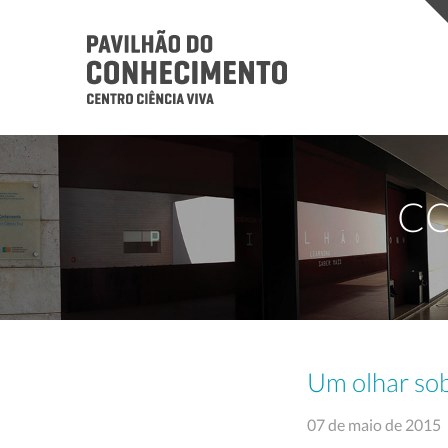
CO
Um olhar sob
07 de maio de 2015