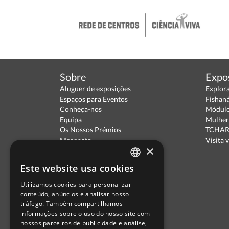
Sobre
Expo
Aluguer de exposições
Explor
Espaços para Eventos
Fishan
Conheça-nos
Módulo
Equipa
Mulher
Os Nossos Prémios
TCHARA
Mecenato
Visita v
×
Parceiros
Política de Privacidade
Este website usa cookies
Termos de Utilização
PORTUGUESE
Escola Ciência Viva
Utilizamos cookies para personalizar
ENGLISH
Contactar
conteúdo, anúncios e analisar nosso
Relatório Anual RCN 2024
tráfego. Também compartilhamos
SPANISH
Relatório Intercalar RCN 2025
informações sobre o uso do nosso site com
nossos parceiros de publicidade e análise,