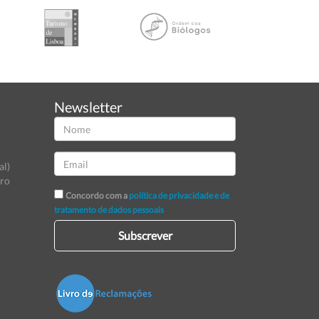
Newsletter
al)
tro
Concordo com a
política de privacidade e de
tratamento de dados pessoais
Subscrever