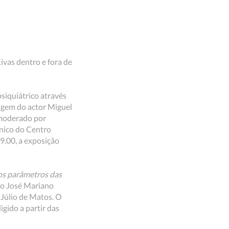
vas dentro e fora de
psiquiátrico através
iagem do actor Miguel
 moderado por
ínico do Centro
9.00, a exposição
os parâmetros das
rio José Mariano
 Júlio de Matos. O
igido a partir das