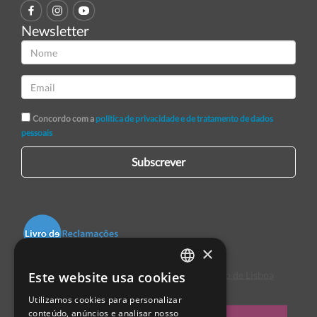
Newsletter
Concordo com a
política de privacidade e de tratamento de dados
pessoais
Subscrever
×
Este website usa cookies
Centro de Arbitragem de Conflitos de Consumo de Lisboa
PORTUGUESE
Utilizamos cookies para personalizar
ENGLISH
conteúdo, anúncios e analisar nosso