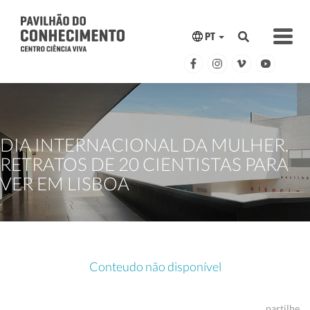
PT
DIA INTERNACIONAL DA MULHER.
RETRATOS DE 20 CIENTISTAS PARA
VER EM LISBOA
Conteudo não disponível
partilhe