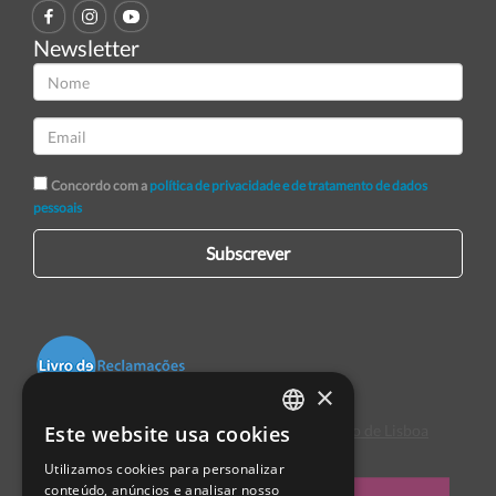
Newsletter
Concordo com a
política de privacidade e de tratamento de dados
pessoais
Subscrever
×
Este website usa cookies
Centro de Arbitragem de Conflitos de Consumo de Lisboa
PORTUGUESE
Utilizamos cookies para personalizar
ENGLISH
conteúdo, anúncios e analisar nosso