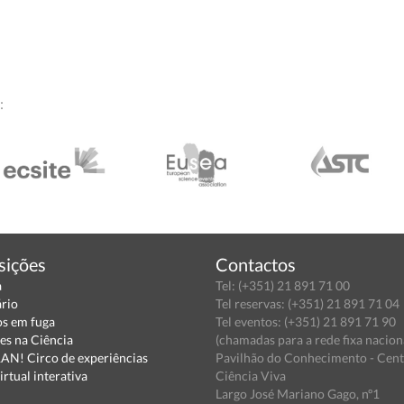
:
sições
Contactos
a
Tel: (+351) 21 891 71 00
ário
Tel reservas: (+351) 21 891 71 04
s em fuga
Tel eventos: (+351) 21 891 71 90
es na Ciência
(chamadas para a rede fixa nacion
N! Circo de experiências
Pavilhão do Conhecimento - Cen
irtual interativa
Ciência Viva
Largo José Mariano Gago, nº1