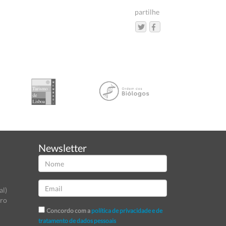
partilhe
Newsletter
al)
tro
Concordo com a
política de privacidade e de
tratamento de dados pessoais