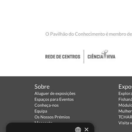
O Pavilhão do Conhecimento é membro de
Sobre
Expo
Aluguer de exposições
Explor
Espaços para Eventos
Fishan
Conheça-nos
Módulo
Equipa
Mulher
Os Nossos Prémios
TCHARA
Mecenato
Visita v
×
Parceiros