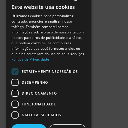
Política de Privacidade
Este website usa cookies
Termos de Utilização
PORTUGUESE
Escola Ciência Viva
Utilizamos cookies para personalizar
ENGLISH
Contactar
conteúdo, anúncios e analisar nosso
Relatório Anual RCN 2024
tráfego. Também compartilhamos
SPANISH
Relatório Intercalar RCN 2025
informações sobre o uso do nosso site com
nossos parceiros de publicidade e análise,
que podem combiná-las com outras
informações que você forneceu a eles ou
que eles coletaram do uso de seus serviços.
Política de Privacidade
ESTRITAMENTE NECESSÁRIOS
DESEMPENHO
DIRECIONAMENTO
FUNCIONALIDADE
NÃO CLASSIFICADOS